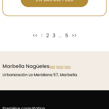
<<
1
2
3
…
5
>>
Marbella Nagüeles
951 500 100
Urbanización La Meridiana 57, Marbella.
Première consultation