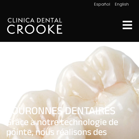
|
Español
English
COURONNES DENTAIRES
Grâce à notre technologie de
pointe, nous réalisons des