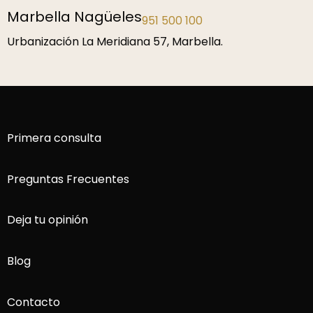
eles
Málaga
951 500 100
952 229 1
idiana 57, Marbella.
P.º de la Farola 1, 2
Primera consulta
Preguntas Frecuentes
Deja tu opinión
Blog
Contacto