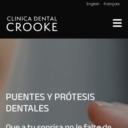
|
English
Français
PUENTES Y PRÓTESIS
DENTALES
Que a tu sonrisa no le falte de