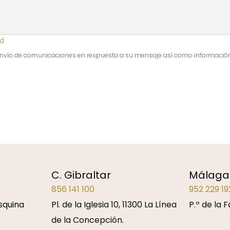
ad
 envío de comunicaciones en respuesta a su mensaje así como información
C. Gibraltar
Málaga
856 141 100
952 229 19
esquina
Pl. de la Iglesia 10, 11300 La Línea
P.º de la 
de la Concepción.