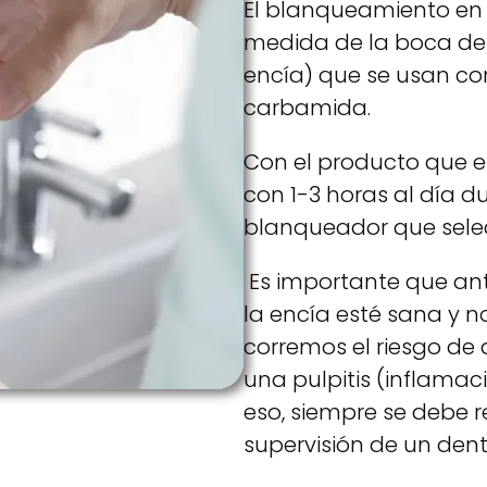
El blanqueamiento en c
medida de la boca del
encía) que se usan co
carbamida.
Con el producto que e
con 1-3 horas al día d
blanqueador que sele
Es importante que ant
la encía esté sana y n
corremos el riesgo de
una pulpitis (inflamaci
eso, siempre se debe r
supervisión de un dent