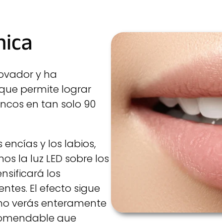
nica
novador y ha
ue permite lograr
ncos en tan solo 90
encías y los labios,
s la luz LED sobre los
ensificará los
entes. El efecto sigue
 no verás enteramente
ecomendable que