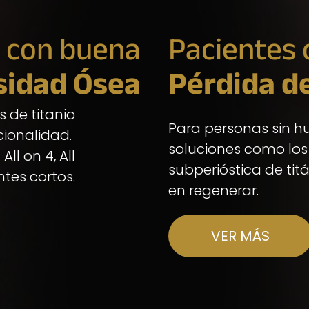
 con buena
Pacientes 
sidad Ósea
Pérdida d
 de titanio
Para personas sin h
cionalidad.
soluciones como los
ll on 4, All
subperióstica de ti
ntes cortos.
en regenerar.
VER MÁS