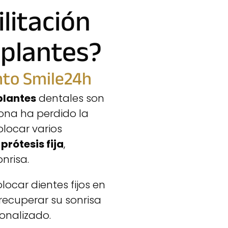
litación
plantes?
ento Smile24h
plantes
dentales son
ona ha perdido la
olocar varios
a
prótesis fija
,
nrisa.
olocar dientes fijos en
recuperar su sonrisa
onalizado.