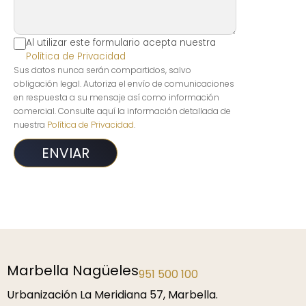
Al utilizar este formulario acepta nuestra
Política de Privacidad
Sus datos nunca serán compartidos, salvo
obligación legal. Autoriza el envío de comunicaciones
en respuesta a su mensaje así como información
comercial. Consulte aquí la información detallada de
nuestra
Política de Privacidad
.
agüeles
Málaga
951 500 100
952 2
 Meridiana 57, Marbella.
P.º de la Farola