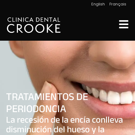
|
English
Français
TRATAMIENTOS DE
PERIODONCIA
La recesión de la encía conlleva
disminución del hueso y la