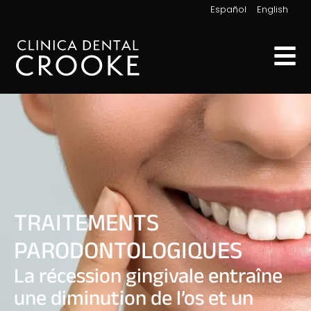
|
Español
English
TRAITEMENTS
PARODONTOLOGIQUES
La récession gingivale entraîne
une diminution de l’os et un