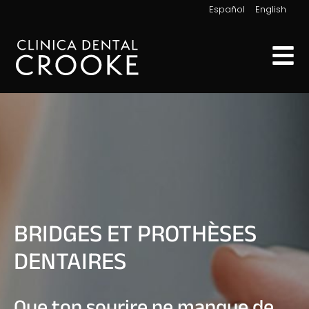
|
Español
English
BRIDGES ET PROTHÈSES
DENTAIRES
Que ton sourire ne manque de