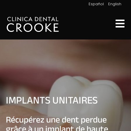
|
Español
English
IMPLANTS UNITAIRES
Récupérez une dent perdue
grâce à un implant de haute