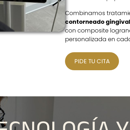
Combinamos tratami
contorneado gingival
con composite logrand
personalizada en cada
PIDE TU CITA