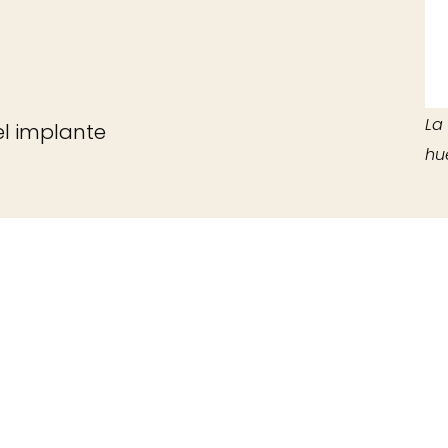
La
el implante
hu