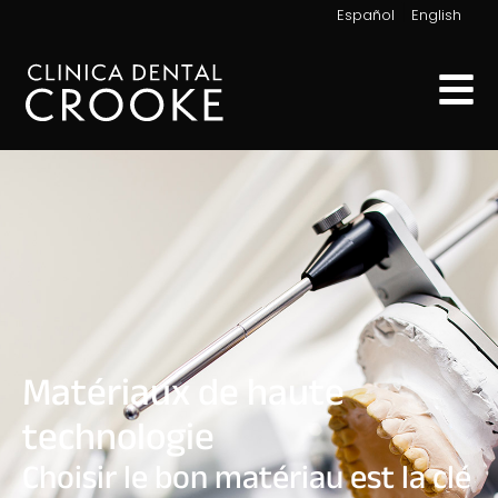
|
Español
English
Matériaux de haute
technologie
Choisir le bon matériau est la clé