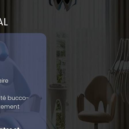
AL
ire
nté bucco-
itement