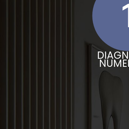
DIAGN
NUME