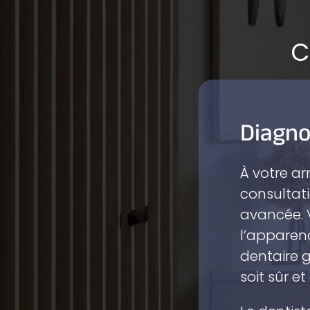
C
Diagno
À votre ar
consultati
avancée. V
l’apparen
dentaire g
soit sûr et