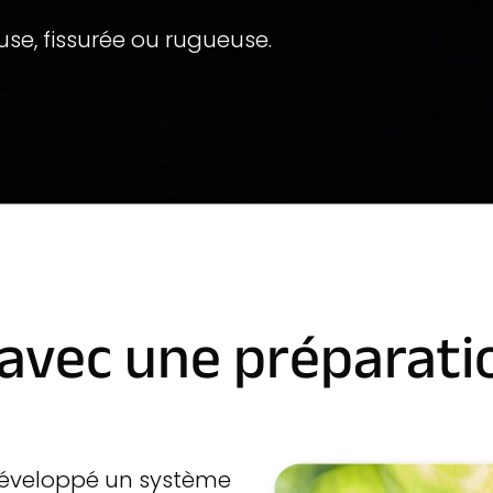
se, fissurée ou rugueuse.
 avec une préparati
 développé un système