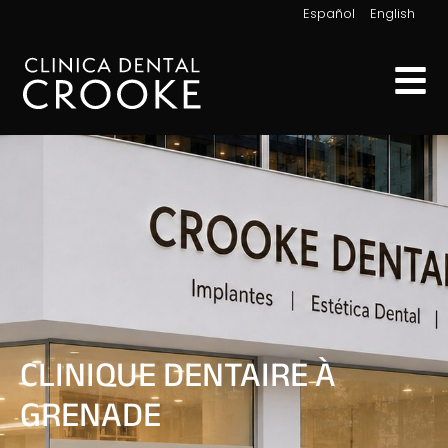
|
Español
English
CLINIQUE DENTAIRE À
GRENADE