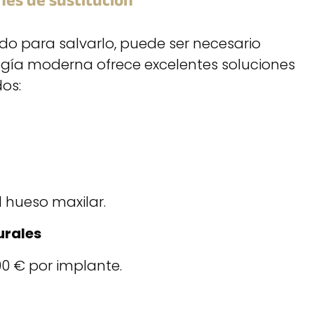
nes de sustitución
o para salvarlo, puede ser necesario
logía moderna ofrece excelentes soluciones
os:
 hueso maxilar.
urales
00 € por implante.