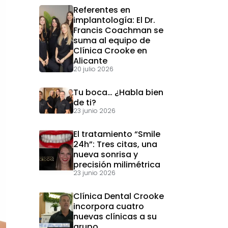
Referentes en
implantología: El Dr.
Francis Coachman se
suma al equipo de
Clínica Crooke en
Alicante
20 julio 2026
Tu boca… ¿Habla bien
de ti?
23 junio 2026
El tratamiento “Smile
24h”: Tres citas, una
nueva sonrisa y
precisión milimétrica
23 junio 2026
Clínica Dental Crooke
incorpora cuatro
nuevas clínicas a su
grupo