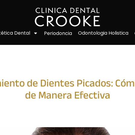
Odontologia Holistica
tética Dental
Periodoncia
miento de Dientes Picados: Cóm
de Manera Efectiva