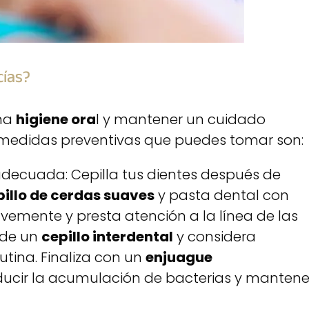
cías?
na
higiene ora
l y mantener un cuidado
 medidas preventivas que puedes tomar son:
decuada: Cepilla tus dientes después de
pillo de cerdas suaves
y pasta dental con
avemente y presta atención a la línea de las
 de un
cepillo interdental
y considera
rutina. Finaliza con un
enjuague
ucir la acumulación de bacterias y mantene