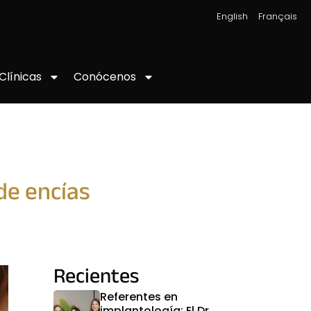
|
English
Français
Conócenos
Clínicas
de encías
Recientes
Referentes en
implantología: El Dr.