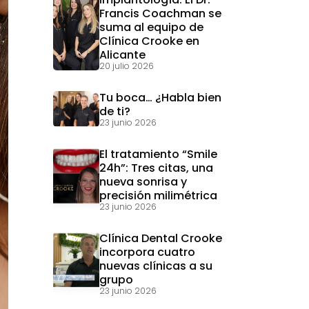
Francis Coachman se
suma al equipo de
Clínica Crooke en
Alicante
20 julio 2026
Tu boca… ¿Habla bien
de ti?
23 junio 2026
El tratamiento “Smile
24h”: Tres citas, una
nueva sonrisa y
precisión milimétrica
23 junio 2026
Clínica Dental Crooke
incorpora cuatro
nuevas clínicas a su
grupo
23 junio 2026