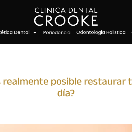
Odontologia Holistica
tética Dental
Periodoncia
s realmente posible restaurar 
día?