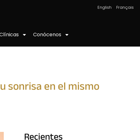
|
English
Français
Conócenos
Clínicas
tu sonrisa en el mismo
Recientes