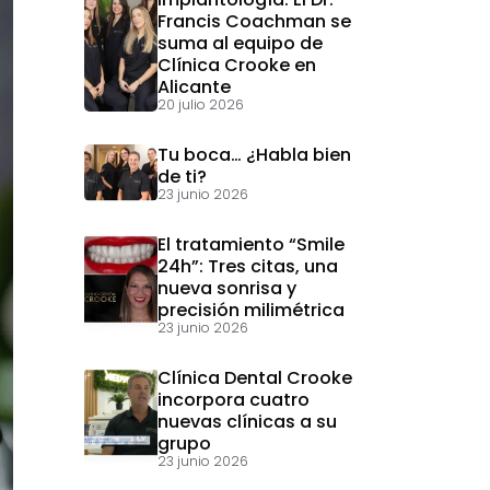
Francis Coachman se
suma al equipo de
Clínica Crooke en
Alicante
20 julio 2026
Tu boca… ¿Habla bien
de ti?
23 junio 2026
El tratamiento “Smile
24h”: Tres citas, una
nueva sonrisa y
precisión milimétrica
23 junio 2026
Clínica Dental Crooke
incorpora cuatro
nuevas clínicas a su
grupo
23 junio 2026