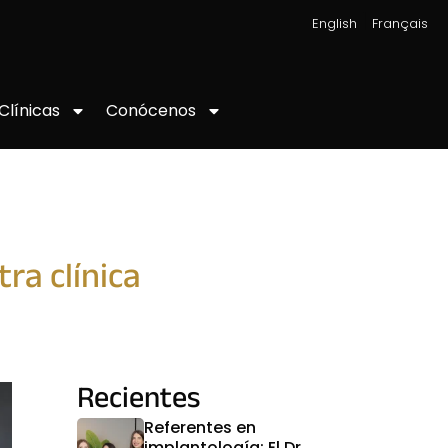
|
English
Français
Conócenos
Clínicas
ra clínica
Recientes
Referentes en
implantología: El Dr.