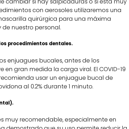
 cambiar si hay salpicaduras o si está muy
dimientos con aerosoles utilizaremos una
mascarilla quirúrgica para una máxima
 de nuestro personal.
los procedimientos dentales.
tos enjuagues bucales, antes de los
 en gran medida la carga viral. El COVID-19
Se recomienda usar un enjuague bucal de
ovidona al 0.2% durante 1 minuto.
ntal).
 es muy recomendable, especialmente en
a demostrado que su uso permite reducir la