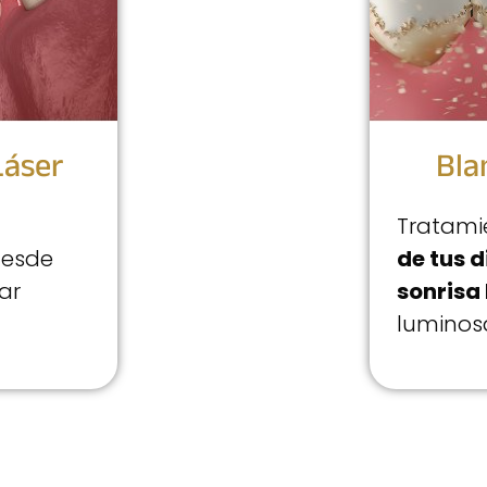
Láser
Bla
Tratami
desde
de tus d
ar
sonrisa
luminos