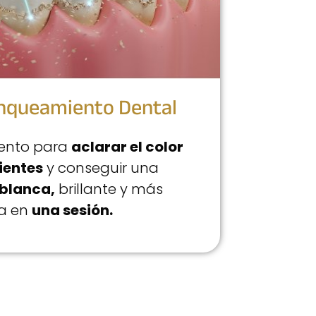
nqueamiento Dental
ento para
aclarar el color
ientes
y conseguir una
 blanca,
brillante y más
a en
una sesión.