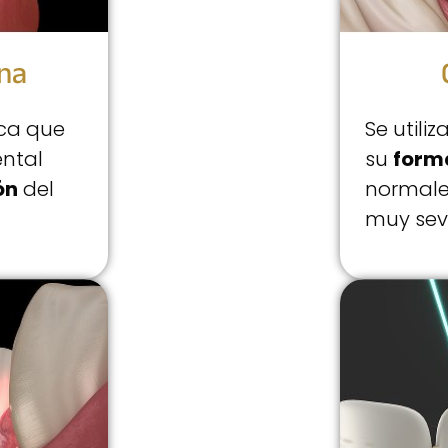
ana
ica que
Se utili
ental
su
form
ón
del
normale
muy sev