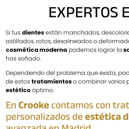
EXPERTOS E
Si tus
dientes
están manchados, descolorid
astillados, rotos, desalineados o deformad
cosmética moderna
podemos lograr la
so
has soñado.
Dependiendo del problema que exista, pod
de estos
tratamientos
o combinar varios 
estético
óptimo.
En
Crooke
contamos con tra
personalizados de
estética 
avanzada en Madrid.