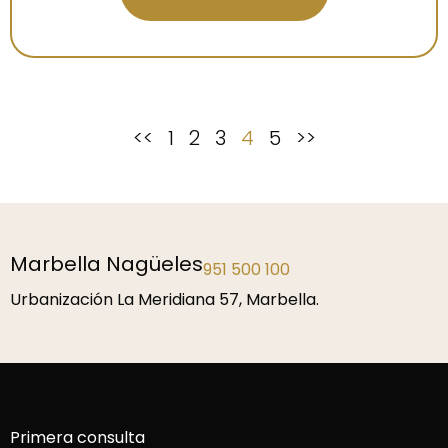
<<
1
2
3
4
5
>>
Marbella Nagüeles
951 500 100
Urbanización La Meridiana 57, Marbella.
Primera consulta