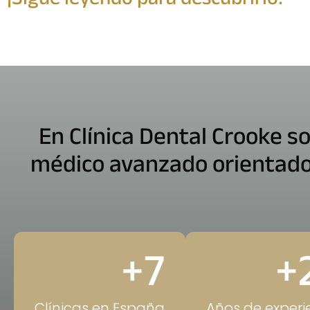
En Clínica Dental Crooke s
médico avanzado orientado 
+
7
+
Clínicas en España
Años de experi