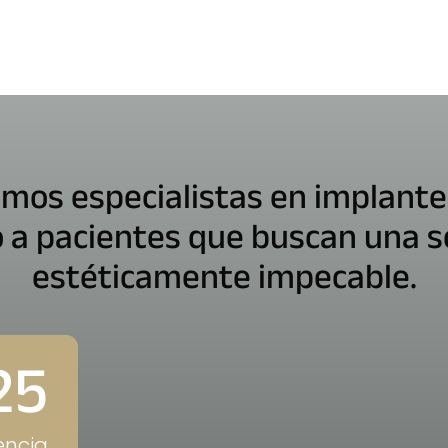
omos especialistas en implant
a pacientes que buscan una so
estéticamente impecable.
25
encia