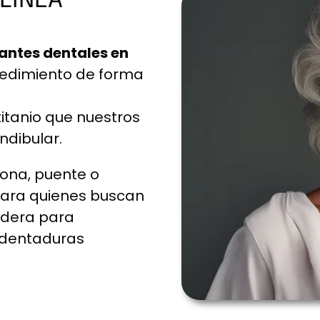
 LÍNEA
antes dentales en
ocedimiento de forma
 titanio que nuestros
ndibular.
rona, puente o
 para quienes buscan
radera para
s dentaduras