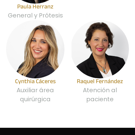
Paula Herranz
General y Prótesis
Cynthia Cáceres
Raquel Fernández
Auxiliar área
Atención al
quirúrgica
paciente