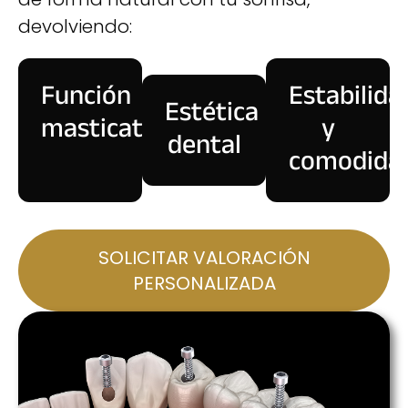
devolviendo:
Función
Estabilida
Estética
masticatoria
y
dental
comodida
SOLICITAR VALORACIÓN
PERSONALIZADA