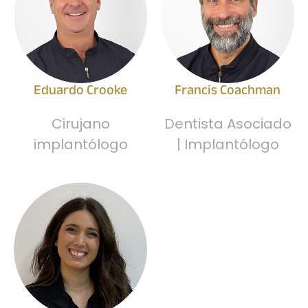
Eduardo Crooke
Francis Coachman
Cirujano
Dentista Asociado
implantólogo
| Implantólogo