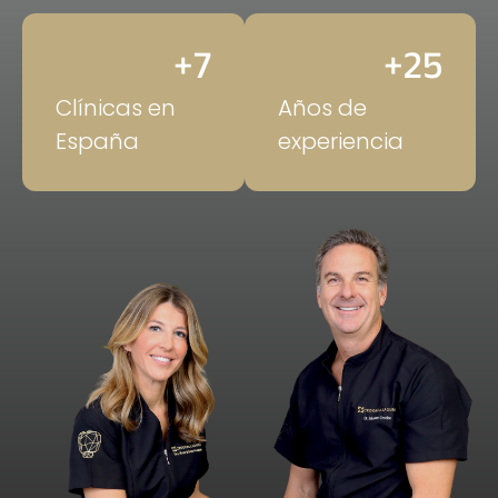
+
7
+
25
Clínicas en
Años de
España
experiencia