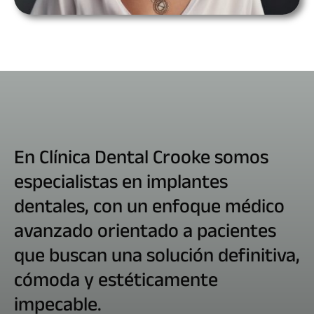
En Clínica Dental Crooke somos
especialistas en implantes
dentales, con un enfoque médico
avanzado orientado a pacientes
que buscan una solución definitiva,
cómoda y estéticamente
impecable.