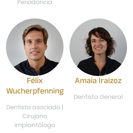
Periodoncia
Félix
Amaia Iraizoz
Wucherpfenning
Dentista General
Dentista asociado |
Cirujano
implantólogo