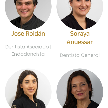
Jose Roldán
Soraya
Aouessar
Dentista Asociado |
Endodoncista
Dentista General