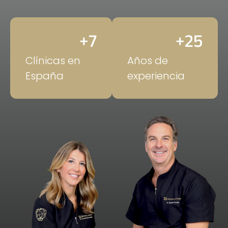
+
7
+
25
Clínicas en
Años de
España
experiencia