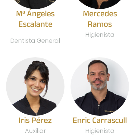
Mª Ángeles
Mercedes
Escalante
Ramos
Higienista
Dentista General
Iris Pérez
Enric Carrascull
Auxiliar
Higienista