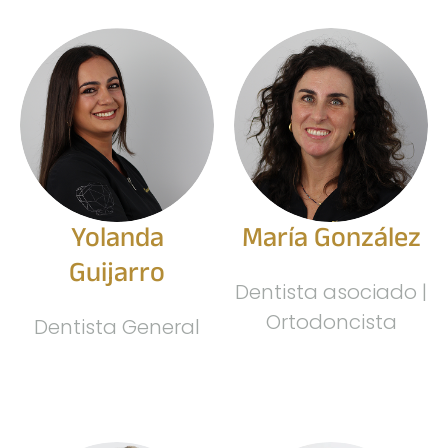
Yolanda
María González
Guijarro
Dentista asociado |
Ortodoncista
Dentista General