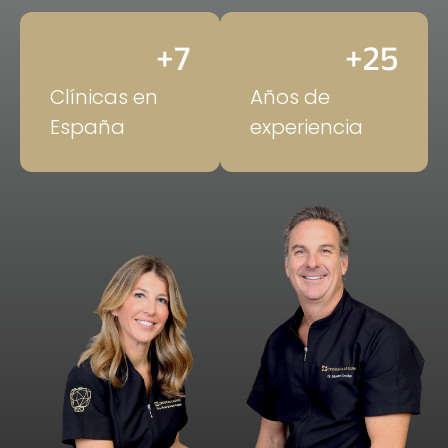
+
7
+
25
Clínicas en
Años de
España
experiencia