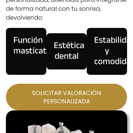
de forma natural con tu sonrisa,
devolviendo:
Función
Estabilida
Estética
masticatoria
y
dental
comodida
SOLICITAR VALORACIÓN
PERSONALIZADA