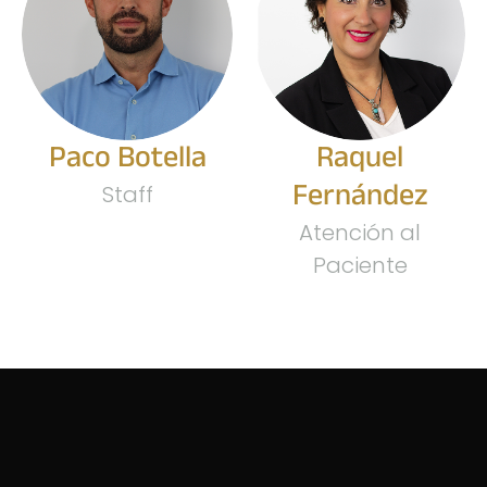
Paco Botella
Raquel
Fernández
Staff
Atención al
Paciente