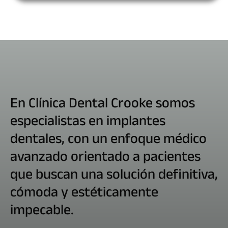
En Clínica Dental Crooke somos
especialistas en implantes
dentales, con un enfoque médico
avanzado orientado a pacientes
que buscan una solución definitiva,
cómoda y estéticamente
impecable.