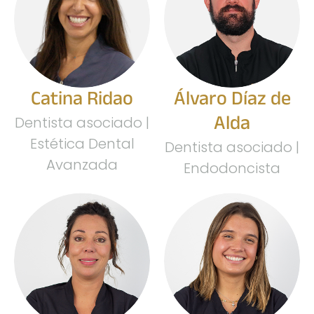
Catina Ridao
Álvaro Díaz de
Alda
Dentista asociado |
Estética Dental
Dentista asociado |
Avanzada
Endodoncista