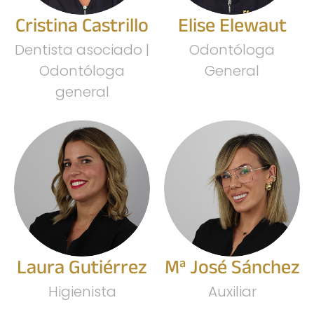
Cristina Castrillo
Elise Elewaut
Dentista asociado |
Odontóloga
Odontóloga
General
general
Laura Gutiérrez
Mª José Sánchez
Higienista
Auxiliar