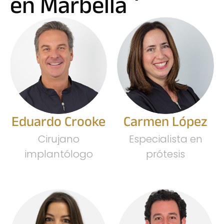
en Marbella
Eduardo Crooke
Carmen López
Cirujano
Especialista en
implantólogo
prótesis